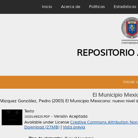
Inicio
Acerca de
Políticas
Estadísticas
REPOSITORIO
Iniciar 
El Municipio Mexi
Vázquez González, Pedro
(2003)
El Municipio Mexicano: nuevo nivel 
Texto
- Versión Aceptada
1020149320.PDF
Available under License
Creative Commons Attribution Non
Download (27MB)
|
Vista previa