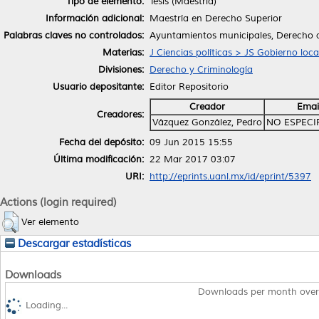
Tipo de elemento:
Tesis (Maestría)
Información adicional:
Maestría en Derecho Superior
Palabras claves no controlados:
Ayuntamientos municipales, Derecho a
Materias:
J Ciencias políticas > JS Gobierno loc
Divisiones:
Derecho y Criminología
Usuario depositante:
Editor Repositorio
Creador
Emai
Creadores:
Vázquez González, Pedro
NO ESPECI
Fecha del depósito:
09 Jun 2015 15:55
Última modificación:
22 Mar 2017 03:07
URI:
http://eprints.uanl.mx/id/eprint/5397
Actions (login required)
Ver elemento
Descargar estadísticas
Downloads
Downloads per month over
Loading...