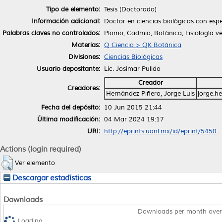
Tipo de elemento:
Tesis (Doctorado)
Información adicional:
Doctor en ciencias biológicas con esp
Palabras claves no controlados:
Plomo, Cadmio, Botánica, Fisiología v
Materias:
Q Ciencia > QK Botánica
Divisiones:
Ciencias Biológicas
Usuario depositante:
Lic. Josimar Pulido
Creador
Creadores:
Hernández Piñero, Jorge Luis
jorge.h
Fecha del depósito:
10 Jun 2015 21:44
Última modificación:
04 Mar 2024 19:17
URI:
http://eprints.uanl.mx/id/eprint/5450
Actions (login required)
Ver elemento
Descargar estadísticas
Downloads
Downloads per month over
Loading...