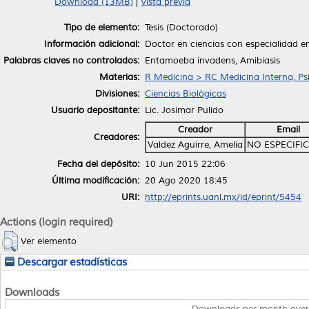
Download (13MB)
|
Vista previa
Tipo de elemento:
Tesis (Doctorado)
Información adicional:
Doctor en ciencias con especialidad e
Palabras claves no controlados:
Entamoeba invadens, Amibiasis
Materias:
R Medicina > RC Medicina Interna, Psi
Divisiones:
Ciencias Biológicas
Usuario depositante:
Lic. Josimar Pulido
Creador
Email
Creadores:
Valdez Aguirre, Amelia
NO ESPECIFI
Fecha del depósito:
10 Jun 2015 22:06
Última modificación:
20 Ago 2020 18:45
URI:
http://eprints.uanl.mx/id/eprint/5454
Actions (login required)
Ver elemento
Descargar estadísticas
Downloads
Downloads per month over