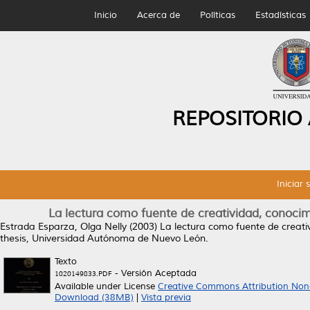
Inicio
Acerca de
Políticas
Estadísticas
REPOSITORIO
Iniciar 
La lectura como fuente de creatividad, conocim
Estrada Esparza, Olga Nelly
(2003)
La lectura como fuente de creativ
thesis, Universidad Autónoma de Nuevo León.
Texto
- Versión Aceptada
1020149833.PDF
Available under License
Creative Commons Attribution Non
Download (38MB)
|
Vista previa