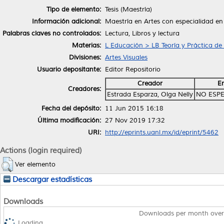
Tipo de elemento:
Tesis (Maestría)
Información adicional:
Maestría en Artes con especialidad e
Palabras claves no controlados:
Lectura, Libros y lectura
Materias:
L Educación > LB Teoría y Práctica de
Divisiones:
Artes Visuales
Usuario depositante:
Editor Repositorio
Creador
E
Creadores:
Estrada Esparza, Olga Nelly
NO ESPE
Fecha del depósito:
11 Jun 2015 16:18
Última modificación:
27 Nov 2019 17:32
URI:
http://eprints.uanl.mx/id/eprint/5462
Actions (login required)
Ver elemento
Descargar estadísticas
Downloads
Downloads per month over
Loading...