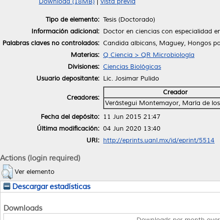
Download (18MB)
|
Vista previa
Tipo de elemento:
Tesis (Doctorado)
Información adicional:
Doctor en ciencias con especialidad e
Palabras claves no controlados:
Candida albicans, Maguey, Hongos p
Materias:
Q Ciencia > QR Microbiología
Divisiones:
Ciencias Biológicas
Usuario depositante:
Lic. Josimar Pulido
Creador
Creadores:
Verástegui Montemayor, María de los
Fecha del depósito:
11 Jun 2015 21:47
Última modificación:
04 Jun 2020 13:40
URI:
http://eprints.uanl.mx/id/eprint/5514
Actions (login required)
Ver elemento
Descargar estadísticas
Downloads
Downloads per month over