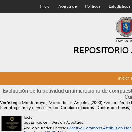
Inicio
Acerca de
Políticas
Estadísticas
REPOSITORIO
Iniciar 
Evaluación de la actividad antimicrobiana de compues
Can
Verástegui Montemayor, María de los Ángeles
(2000)
Evaluación de 
tigmotropismo y dimorfismo de Candida albicans.
Doctorado thesis,
Texto
- Versión Aceptada
1080124490.PDF
Available under License
Creative Commons Attribution Non