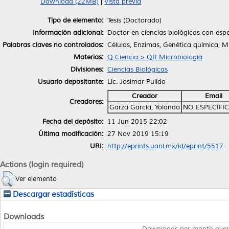
Download (22MB)
|
Vista previa
Tipo de elemento:
Tesis (Doctorado)
Información adicional:
Doctor en ciencias biológicas con espe
Palabras claves no controlados:
Células, Enzimas, Genética química, M
Materias:
Q Ciencia > QR Microbiología
Divisiones:
Ciencias Biológicas
Usuario depositante:
Lic. Josimar Pulido
Creador
Email
Creadores:
Garza García, Yolanda
NO ESPECIFI
Fecha del depósito:
11 Jun 2015 22:02
Última modificación:
27 Nov 2019 15:19
URI:
http://eprints.uanl.mx/id/eprint/5517
Actions (login required)
Ver elemento
Descargar estadísticas
Downloads
Downloads per month over