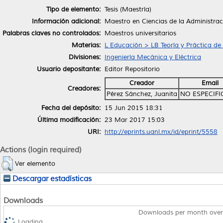
Tipo de elemento:
Tesis (Maestría)
Información adicional:
Maestro en Ciencias de la Administrac
Palabras claves no controlados:
Maestros universitarios
Materias:
L Educación > LB Teoría y Práctica de
Divisiones:
Ingeniería Mecánica y Eléctrica
Usuario depositante:
Editor Repositorio
Creador
Email
Creadores:
Pérez Sánchez, Juanita
NO ESPECIF
Fecha del depósito:
15 Jun 2015 18:31
Última modificación:
23 Mar 2017 15:03
URI:
http://eprints.uanl.mx/id/eprint/5558
Actions (login required)
Ver elemento
Descargar estadísticas
Downloads
Downloads per month over
Loading...