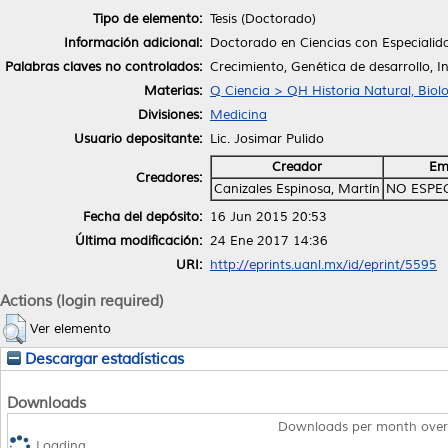
Tipo de elemento:
Tesis (Doctorado)
Información adicional:
Doctorado en Ciencias con Especialida
Palabras claves no controlados:
Crecimiento, Genética de desarrollo, 
Materias:
Q Ciencia > QH Historia Natural, Biol
Divisiones:
Medicina
Usuario depositante:
Lic. Josimar Pulido
Creador
Em
Creadores:
Canizales Espinosa, Martín
NO ESPE
Fecha del depósito:
16 Jun 2015 20:53
Última modificación:
24 Ene 2017 14:36
URI:
http://eprints.uanl.mx/id/eprint/5595
Actions (login required)
Ver elemento
Descargar estadísticas
Downloads
Downloads per month over
Loading...