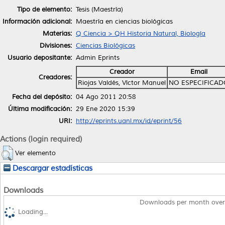
Tipo de elemento:
Tesis (Maestría)
Información adicional:
Maestría en ciencias biológicas
Materias:
Q Ciencia > QH Historia Natural, Biología
Divisiones:
Ciencias Biológicas
Usuario depositante:
Admin Eprints
Creador
Email
Creadores:
Riojas Valdés, Víctor Manuel
NO ESPECIFICAD
Fecha del depósito:
04 Ago 2011 20:58
Última modificación:
29 Ene 2020 15:39
URI:
http://eprints.uanl.mx/id/eprint/56
Actions (login required)
Ver elemento
Descargar estadísticas
Downloads
Downloads per month over
Loading...