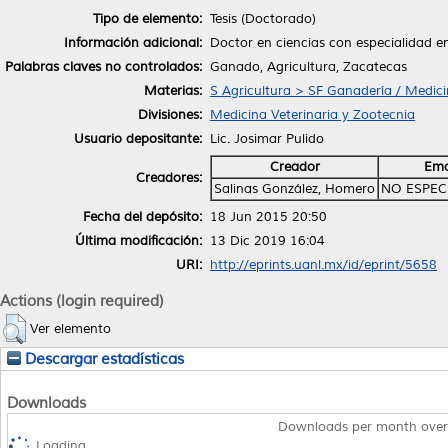
Tipo de elemento:
Tesis (Doctorado)
Información adicional:
Doctor en ciencias con especialidad 
Palabras claves no controlados:
Ganado, Agricultura, Zacatecas
Materias:
S Agricultura > SF Ganadería / Medici
Divisiones:
Medicina Veterinaria y Zootecnia
Usuario depositante:
Lic. Josimar Pulido
Creador
Ema
Creadores:
Salinas González, Homero
NO ESPEC
Fecha del depósito:
18 Jun 2015 20:50
Última modificación:
13 Dic 2019 16:04
URI:
http://eprints.uanl.mx/id/eprint/5658
Actions (login required)
Ver elemento
Descargar estadísticas
Downloads
Downloads per month over
Loading...