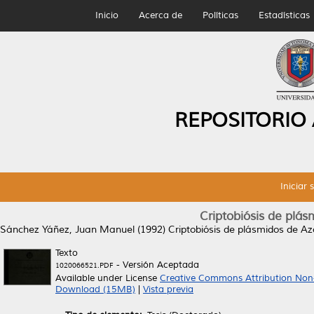
Inicio
Acerca de
Políticas
Estadísticas
REPOSITORIO
Iniciar 
Criptobiósis de plás
Sánchez Yáñez, Juan Manuel
(1992)
Criptobiósis de plásmidos de Az
Texto
- Versión Aceptada
1020066521.PDF
Available under License
Creative Commons Attribution Non
Download (15MB)
|
Vista previa