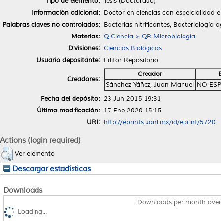
Tipo de elemento:
Tesis (Doctorado)
Información adicional:
Doctor en ciencias con espeicialidad 
Palabras claves no controlados:
Bacterias nitrificantes, Bacteriología a
Materias:
Q Ciencia > QR Microbiología
Divisiones:
Ciencias Biológicas
Usuario depositante:
Editor Repositorio
Creador
Creadores:
Sánchez Yáñez, Juan Manuel
NO ESP
Fecha del depósito:
23 Jun 2015 19:31
Última modificación:
17 Ene 2020 15:15
URI:
http://eprints.uanl.mx/id/eprint/5720
Actions (login required)
Ver elemento
Descargar estadísticas
Downloads
Downloads per month over
Loading...