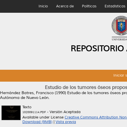
Inicio
Acerca de
Políticas
Estadísticas
REPOSITORIO
Iniciar 
Estudio de los tumores óseos proposi
Hernández Batres, Francisco
(1990)
Estudio de los tumores óseos prop
Autónoma de Nuevo León.
Texto
- Versión Aceptada
1020091114.PDF
Available under License
Creative Commons Attribution Non
Download (9MB)
|
Vista previa