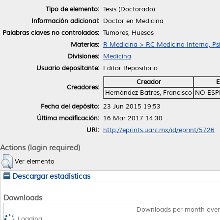
Tipo de elemento:
Tesis (Doctorado)
Información adicional:
Doctor en Medicina
Palabras claves no controlados:
Tumores, Huesos
Materias:
R Medicina > RC Medicina Interna, Psi
Divisiones:
Medicina
Usuario depositante:
Editor Repositorio
Creador
E
Creadores:
Hernández Batres, Francisco
NO ESP
Fecha del depósito:
23 Jun 2015 19:53
Última modificación:
16 Mar 2017 14:30
URI:
http://eprints.uanl.mx/id/eprint/5726
Actions (login required)
Ver elemento
Descargar estadísticas
Downloads
Downloads per month over
Loading...