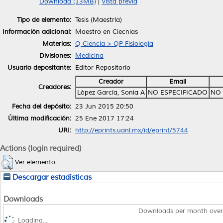
Download (13MB)
|
Vista previa
Tipo de elemento:
Tesis (Maestría)
Información adicional:
Maestro en Ciecnias
Materias:
Q Ciencia > QP Fisiología
Divisiones:
Medicina
Usuario depositante:
Editor Repositorio
Creador
Email
Creadores:
López García, Sonia A
NO ESPECIFICADO
NO 
Fecha del depósito:
23 Jun 2015 20:50
Última modificación:
25 Ene 2017 17:24
URI:
http://eprints.uanl.mx/id/eprint/5744
Actions (login required)
Ver elemento
Descargar estadísticas
Downloads
Downloads per month over
Loading...