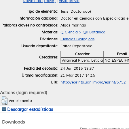
Download (19MB)
|
Vista previa
Tipo de elemento:
Tesis (Doctorado)
Información adicional:
Doctor en Ciencias con Especialidad 
Palabras claves no controlados:
Algas marinas
Materias:
Q Ciencia > QK Botánica
Divisiones:
Ciencias Biológicas
Usuario depositante:
Editor Repositorio
Creador
Email
Creadores:
Villarreal Rivera, Leticia
NO ESPECIF
Fecha del depósito:
24 Jun 2015 13:37
Última modificación:
21 Mar 2017 14:15
URI:
http://eprints.uanl.mx/id/eprint/5752
Actions (login required)
Ver elemento
Descargar estadísticas
Downloads
Downloads per month over