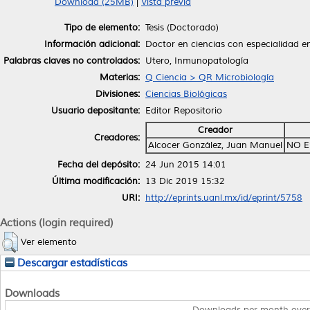
Download (25MB)
|
Vista previa
Tipo de elemento:
Tesis (Doctorado)
Información adicional:
Doctor en ciencias con especialidad e
Palabras claves no controlados:
Utero, Inmunopatología
Materias:
Q Ciencia > QR Microbiología
Divisiones:
Ciencias Biológicas
Usuario depositante:
Editor Repositorio
Creador
Creadores:
Alcocer González, Juan Manuel
NO E
Fecha del depósito:
24 Jun 2015 14:01
Última modificación:
13 Dic 2019 15:32
URI:
http://eprints.uanl.mx/id/eprint/5758
Actions (login required)
Ver elemento
Descargar estadísticas
Downloads
Downloads per month over