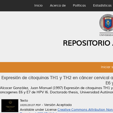
Inicio
Acerca de
Políticas
Estadísticas
REPOSITORIO
Iniciar 
Expresión de citoquinas TH1 y TH2 en cáncer cervical a
E6 
Alcocer González, Juan Manuel
(1997)
Expresión de citoquinas TH1 y
oncogenes E6 y E7 de HPV I6.
Doctorado thesis, Universidad Autón
Texto
- Versión Aceptada
1020120137.PDF
Available under License
Creative Commons Attribution Non