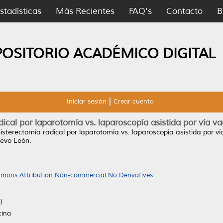
stadísticas
Más Recientes
FAQ's
Contacto
B
POSITORIO ACADÉMICO DIGITAL
Iniciar sesión
Crear cuenta
dical por laparotomía vs. laparoscopía asistida por vía va
histerectomía radical por laparotomía vs. laparoscopía asistida por ví
evo León.
mons Attribution Non-commercial No Derivatives
.
)
cina