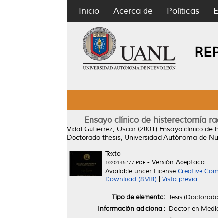
Inicio
Acerca de
Políticas
E
RE
Ensayo clínico de histerectomía ra
Vidal Gutiérrez, Oscar
(2001)
Ensayo clínico de 
Doctorado thesis, Universidad Autónoma de Nu
Texto
- Versión Aceptada
1020145777.PDF
Available under License
Creative Com
Download (8MB)
|
Vista previa
Tipo de elemento:
Tesis (Doctorado
Información adicional:
Doctor en Medi