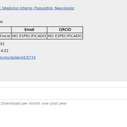
 Medicina Interna, Psiquiatría, Neurología
io
Email
ORCID
, Oscar
NO ESPECIFICADO
NO ESPECIFICADO
:32
14:22
anl.mx/id/eprint/5774
Downloads per month over past year