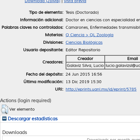
Download (28MB)
|
Vista previa
Tipo de elemento:
Tesis (Doctorado)
Información adicional:
Doctor en ciencias con especialidad e
Palabras claves no controlados:
Camarones, Enfermedades transmisible
Materias:
Q Ciencia > QL Zoología
Divisiones:
Ciencias Biológicas
Usuario depositante:
Editor Repositorio
Creador
Email
Creadores:
Galaviz Silva, Lucio
lucio.galavizsl@u
Fecha del depósito:
24 Jun 2015 16:56
Última modificación:
13 Dic 2019 15:30
URI:
http://eprints.uanl.mx/id/eprint/5785
Actions (login required)
Ver elemento
Descargar estadísticas
Downloads
Downloads per month over