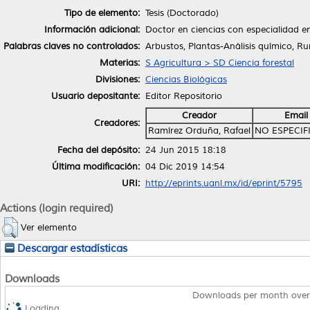
Tipo de elemento:
Tesis (Doctorado)
Información adicional:
Doctor en ciencias con especialidad e
Palabras claves no controlados:
Arbustos, Plantas-Análisis químico, R
Materias:
S Agricultura > SD Ciencia forestal
Divisiones:
Ciencias Biológicas
Usuario depositante:
Editor Repositorio
Creador
Email
Creadores:
Ramírez Orduña, Rafael
NO ESPECIF
Fecha del depósito:
24 Jun 2015 18:18
Última modificación:
04 Dic 2019 14:54
URI:
http://eprints.uanl.mx/id/eprint/5795
Actions (login required)
Ver elemento
Descargar estadísticas
Downloads
Downloads per month over
Loading...