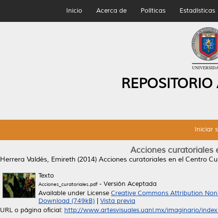
Inicio
Acerca de
Políticas
Estadísticas
REPOSITORIO
Iniciar 
Acciones curatoriales 
Herrera Valdés, Emireth
(2014)
Acciones curatoriales en el Centro Cul
Texto
- Versión Aceptada
Acciones_curatoriales.pdf
Available under License
Creative Commons Attribution Non
Download (749kB)
|
Vista previa
URL o página oficial:
http://www.artesvisuales.uanl.mx/imaginario/index..