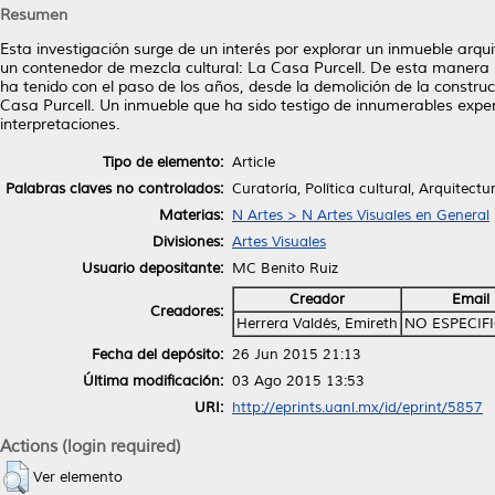
Resumen
Esta investigación surge de un interés por explorar un inmueble arqui
un contenedor de mezcla cultural: La Casa Purcell. De esta manera s
ha tenido con el paso de los años, desde la demolición de la construc
Casa Purcell. Un inmueble que ha sido testigo de innumerables experi
interpretaciones.
Tipo de elemento:
Article
Palabras claves no controlados:
Curatoría, Política cultural, Arquitectu
Materias:
N Artes > N Artes Visuales en General
Divisiones:
Artes Visuales
Usuario depositante:
MC Benito Ruiz
Creador
Email
Creadores:
Herrera Valdés, Emireth
NO ESPECIF
Fecha del depósito:
26 Jun 2015 21:13
Última modificación:
03 Ago 2015 13:53
URI:
http://eprints.uanl.mx/id/eprint/5857
Actions (login required)
Ver elemento