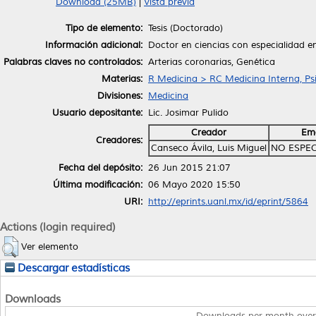
Download (25MB)
|
Vista previa
Tipo de elemento:
Tesis (Doctorado)
Información adicional:
Doctor en ciencias con especialidad en
Palabras claves no controlados:
Arterias coronarias, Genética
Materias:
R Medicina > RC Medicina Interna, Psi
Divisiones:
Medicina
Usuario depositante:
Lic. Josimar Pulido
Creador
Ema
Creadores:
Canseco Ávila, Luis Miguel
NO ESPEC
Fecha del depósito:
26 Jun 2015 21:07
Última modificación:
06 Mayo 2020 15:50
URI:
http://eprints.uanl.mx/id/eprint/5864
Actions (login required)
Ver elemento
Descargar estadísticas
Downloads
Downloads per month over