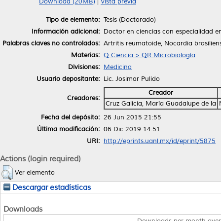
Download (20MB)
|
Vista previa
Tipo de elemento:
Tesis (Doctorado)
Información adicional:
Doctor en ciencias con especialidad 
Palabras claves no controlados:
Artritis reumatoide, Nocardia brasilien
Materias:
Q Ciencia > QR Microbiología
Divisiones:
Medicina
Usuario depositante:
Lic. Josimar Pulido
Creador
Creadores:
Cruz Galicia, María Guadalupe de la
Fecha del depósito:
26 Jun 2015 21:55
Última modificación:
06 Dic 2019 14:51
URI:
http://eprints.uanl.mx/id/eprint/5875
Actions (login required)
Ver elemento
Descargar estadísticas
Downloads
Downloads per month over