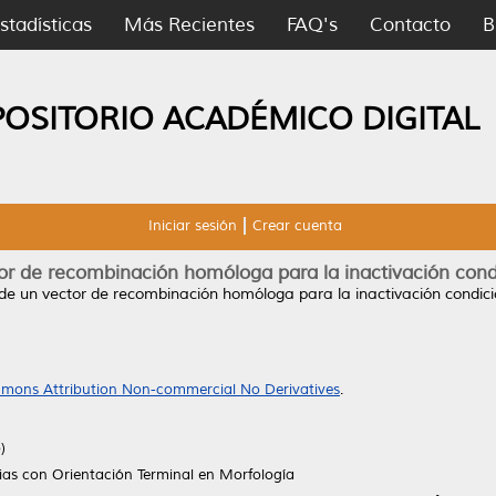
stadísticas
Más Recientes
FAQ's
Contacto
B
POSITORIO ACADÉMICO DIGITAL
Iniciar sesión
Crear cuenta
or de recombinación homóloga para la inactivación cond
de un vector de recombinación homóloga para la inactivación condic
mons Attribution Non-commercial No Derivatives
.
)
ias con Orientación Terminal en Morfología