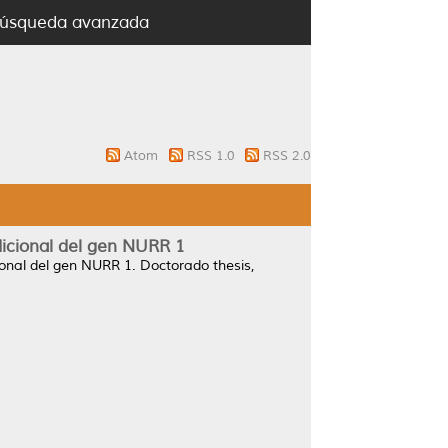
úsqueda avanzada
Atom
RSS 1.0
RSS 2.0
icional del gen NURR 1
ional del gen NURR 1.
Doctorado thesis,