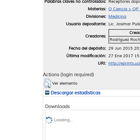
Palabras claves no controlados:
Receptores dopa
Materias:
Q Ciencia > QP F
Divisiones:
Medicina
Usuario depositante:
Lic. Josimar Pul
Crea
Creadores:
Rodríguez Roc
Fecha del depósito:
29 Jun 2015 20
Última modificación:
27 Ene 2017 15
URI:
http://eprints.u
Actions (login required)
Ver elemento
Descargar estadísticas
Downloads
Loading...