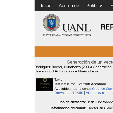
Inicio
Acerca de
Políticas
E
RE
Generación de un vect
Rodríguez Rocha, Humberto
(2006)
Generación 
Universidad Autónoma de Nuevo León.
Texto
- Versión Aceptada
1080130342.PDF
Available under License
Creative Com
Download (19MB)
|
Vista previa
Tipo de elemento:
Tesis (Doctorado
Información adicional:
Doctor en Cienc