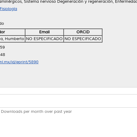
minérgicos, Sistema nervioso Degeneración y regeneración, Enfermeda
isiología
ido
dor
Email
ORCID
ha, Humberto
NO ESPECIFICADO
NO ESPECIFICADO
:59
:48
anl.mx/id/eprint/5890
Downloads per month over past year