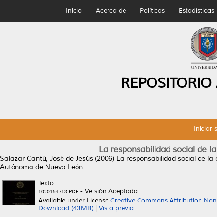
Inicio
Acerca de
Políticas
Estadísticas
REPOSITORIO
Iniciar 
La responsabilidad social de l
Salazar Cantú, José de Jesús
(2006)
La responsabilidad social de la
Autónoma de Nuevo León.
Texto
- Versión Aceptada
1020154718.PDF
Available under License
Creative Commons Attribution Non
Download (43MB)
|
Vista previa