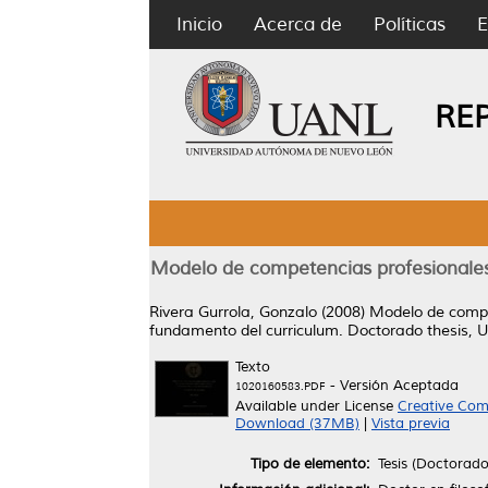
Inicio
Acerca de
Políticas
E
RE
Modelo de competencias profesionales
Rivera Gurrola, Gonzalo
(2008)
Modelo de compet
fundamento del curriculum.
Doctorado thesis, 
Texto
- Versión Aceptada
1020160583.PDF
Available under License
Creative Com
Download (37MB)
|
Vista previa
Tipo de elemento:
Tesis (Doctorado