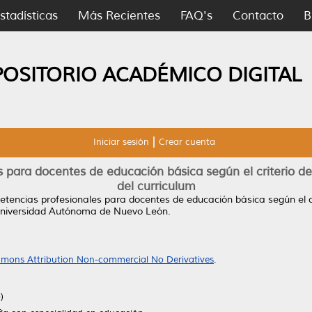
stadísticas
Más Recientes
FAQ's
Contacto
B
POSITORIO ACADÉMICO DIGITAL
Iniciar sesión
Crear cuenta
 para docentes de educación básica según el criterio d
del curriculum
encias profesionales para docentes de educación básica según el cr
Universidad Autónoma de Nuevo León.
mons Attribution Non-commercial No Derivatives
.
)