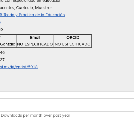
fía con especialidad en educación
centes, Currículo, Maestros
B Teoría y Práctica de la Educación
s
io
r
Email
ORCID
 Gonzalo
NO ESPECIFICADO
NO ESPECIFICADO
:46
:27
anl.mx/id/eprint/5918
Downloads per month over past year