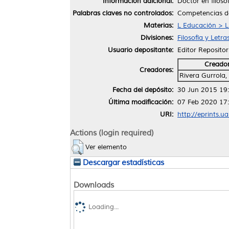
Información adicional:
Doctor en filoso
Palabras claves no controlados:
Competencias do
Materias:
L Educación > L
Divisiones:
Filosofía y Letra
Usuario depositante:
Editor Repositor
Creado
Creadores:
Rivera Gurrola,
Fecha del depósito:
30 Jun 2015 19
Última modificación:
07 Feb 2020 17
URI:
http://eprints.u
Actions (login required)
Ver elemento
Descargar estadísticas
Downloads
Loading...