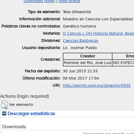
Download (9MB)
|
Vista previa
Tipo de elemento:
Tesis (Maestría)
Información adicional:
Maestro en Ciencias con Especialidad
Palabras claves no controlados:
Genética humana
Materias:
Q Ciencia > QH Historia Natural, Biol
Divisiones:
Ciencias Biológicas
Usuario depositante:
Lic. Josimar Pulido
Creador
Ema
Creadores:
Ramírez del Río, José Luis
NO ESPEC
Fecha del depósito:
30 Jun 2015 21:33
Última modificación:
08 Mar 2017 17:04
URI:
http://eprints.uanl.mx/id/eprint/5930
Actions (login required)
Ver elemento
Descargar estadísticas
Downloads
Downloads per month over