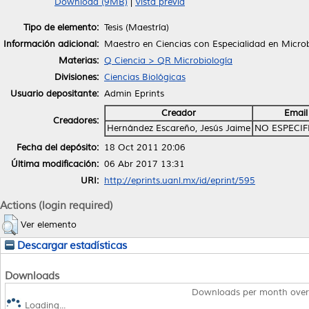
Download (9MB)
|
Vista previa
Tipo de elemento:
Tesis (Maestría)
Información adicional:
Maestro en Ciencias con Especialidad en Microb
Materias:
Q Ciencia > QR Microbiología
Divisiones:
Ciencias Biológicas
Usuario depositante:
Admin Eprints
Creador
Email
Creadores:
Hernández Escareño, Jesús Jaime
NO ESPECI
Fecha del depósito:
18 Oct 2011 20:06
Última modificación:
06 Abr 2017 13:31
URI:
http://eprints.uanl.mx/id/eprint/595
Actions (login required)
Ver elemento
Descargar estadísticas
Downloads
Downloads per month over
Loading...