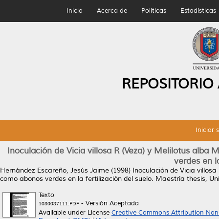
Inicio
Acerca de
Políticas
Estadísticas
REPOSITORIO
Iniciar 
Inoculación de Vicia villosa R (Veza) y Melilotus alb
verdes en la
Hernández Escareño, Jesús Jaime
(1998)
Inoculación de Vicia villos
como abonos verdes en la fertilización del suelo.
Maestría thesis, U
Texto
- Versión Aceptada
1080087111.PDF
Available under License
Creative Commons Attribution Non