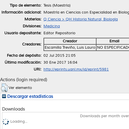
Tipo de elemento:
Tesis (Maestría)
Información adicional:
Maestría en Ciencias con Especialidad en Biolog
Materias:
Q Ciencia > QH Historia Natural, Biología
Divisiones:
Medicina
Usuario depositante:
Editor Repositorio
Creador
Email
Creadores:
Escamilla Treviño, Luis Lauro
NO ESPECIFICA
Fecha del depósito:
02 Jul 2015 21:05
Última modificación:
30 Ene 2017 16:04
URI:
http://eprints.uanl.mx/id/eprint/5981
Actions (login required)
Ver elemento
Descargar estadísticas
Downloads
Downloads per month over
Loading...