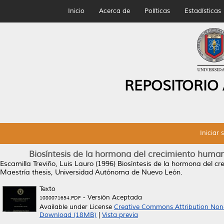
Inicio
Acerca de
Políticas
Estadísticas
REPOSITORIO
Iniciar 
Biosíntesis de la hormona del crecimiento human
Escamilla Treviño, Luis Lauro
(1996)
Biosíntesis de la hormona del cr
Maestría thesis, Universidad Autónoma de Nuevo León.
Texto
- Versión Aceptada
1080071654.PDF
Available under License
Creative Commons Attribution Non
Download (18MB)
|
Vista previa