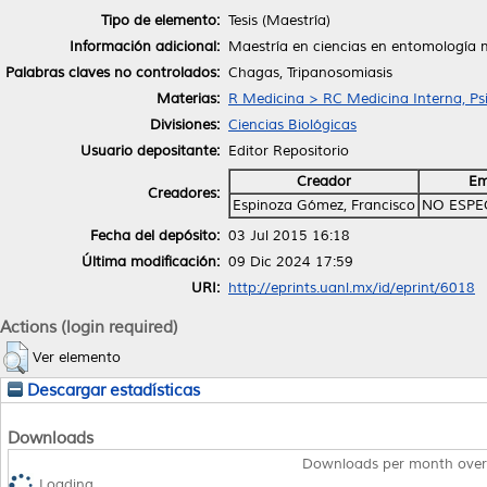
Tipo de elemento:
Tesis (Maestría)
Información adicional:
Maestría en ciencias en entomología 
Palabras claves no controlados:
Chagas, Tripanosomiasis
Materias:
R Medicina > RC Medicina Interna, Psi
Divisiones:
Ciencias Biológicas
Usuario depositante:
Editor Repositorio
Creador
Em
Creadores:
Espinoza Gómez, Francisco
NO ESPE
Fecha del depósito:
03 Jul 2015 16:18
Última modificación:
09 Dic 2024 17:59
URI:
http://eprints.uanl.mx/id/eprint/6018
Actions (login required)
Ver elemento
Descargar estadísticas
Downloads
Downloads per month over
Loading...