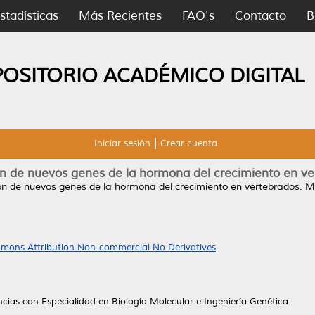
stadísticas
Más Recientes
FAQ's
Contacto
B
POSITORIO ACADÉMICO DIGITAL
Iniciar sesión
Crear cuenta
n de nuevos genes de la hormona del crecimiento en ve
n de nuevos genes de la hormona del crecimiento en vertebrados.
Ma
mons Attribution Non-commercial No Derivatives
.
cias con Especialidad en Biología Molecular e Ingeniería Genética