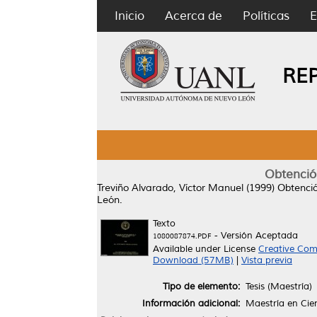
Inicio
Acerca de
Políticas
E
RE
Obtenció
Treviño Alvarado, Víctor Manuel
(1999)
Obtenció
León.
Texto
- Versión Aceptada
1080087874.PDF
Available under License
Creative Com
Download (57MB)
|
Vista previa
Tipo de elemento:
Tesis (Maestría)
Información adicional:
Maestría en Cien