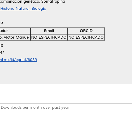
combinacion genética, Somatropina
istoria Natural, Biología
io
ador
Email
ORCID
o, Víctor Manuel
NO ESPECIFICADO
NO ESPECIFICADO
40
:42
anl.mx/id/eprint/6039
Downloads per month over past year