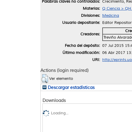
Palabras claves no controlados:
Crecimiento, Re
Materias:
Q Ciencia > QH H
Divisiones:
Medicina
Usuario depositante:
Editor Repositor
Cre
Creadores:
Treviño Alvarad
Fecha del depósito:
07 Jul 2015 15:
Última modificación:
06 Abr 2017 13
URI:
http://eprints.u
Actions (login required)
Ver elemento
Descargar estadísticas
Downloads
Loading...