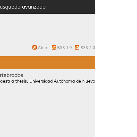
úsqueda avanzada
Atom
RSS 1.0
RSS 2.0
rtebrados
estría thesis, Universidad Autónoma de Nuevo