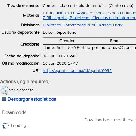
Tipo de elemento:
Conferencia o artículo de un taller. (Conferencia)
L Educación > LC Aspectos Sociales de la Educac
Materias:
Z Bibliografía, Bibliotecas, Ciencias de la Infor
Divisiones:
Biblioteca Universitaria "Raúl Rangel Frías"
Usuario depositante:
Editor Repositorio
Creador
Email
Creadores:
Tamez Solís, José Porfirio
porfirio.tamezs@uanl.
Fecha del depósito:
08 Jul 2015 16:46
Última modificación:
10 Jun 2020 17:47
URI:
http://eprints.uanl.mx/id/eprint/6055
Actions (login required)
Ver elemento
Descargar estadísticas
Downloads
Downloads per month over
Loading...