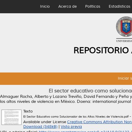
Inicio
Acerca de
Políticas
Estadísticas
REPOSITORIO
Iniciar 
El sector educativo como solucionad
Almaguer Rocha, Alberto
y
Lozano Treviño, David Fernando
y
Peña y
los altos niveles de violencia en México.
Daena: international journal
Texto
-
El Sector Educativo como Solucionador de los Altos Niveles de Violencia.pdf
Available under License
Creative Commons Attribution Non
Download (348kB)
|
Vista previa