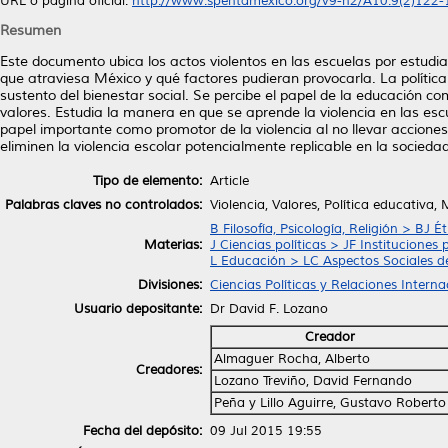
URL o página oficial:
http://www.spentamexico.org/v9-n2/A10.9(2)122-14
Resumen
Este documento ubica los actos violentos en las escuelas por estudia
que atraviesa México y qué factores pudieran provocarla. La polític
sustento del bienestar social. Se percibe el papel de la educación 
valores. Estudia la manera en que se aprende la violencia en las e
papel importante como promotor de la violencia al no llevar accio
eliminen la violencia escolar potencialmente replicable en la socieda
Tipo de elemento:
Article
Palabras claves no controlados:
Violencia, Valores, Política educativa,
B Filosofía, Psicología, Religión > BJ Ét
Materias:
J Ciencias políticas > JF Instituciones 
L Educación > LC Aspectos Sociales d
Divisiones:
Ciencias Políticas y Relaciones Interna
Usuario depositante:
Dr David F. Lozano
Creador
Almaguer Rocha, Alberto
Creadores:
Lozano Treviño, David Fernando
Peña y Lillo Aguirre, Gustavo Roberto
Fecha del depósito:
09 Jul 2015 19:55