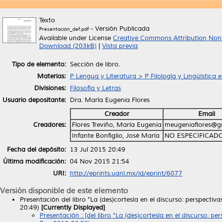
Texto
- Versión Publicada
Presentación_def.pdf
Available under License
Creative Commons Attribution Non
Download (203kB)
|
Vista previa
Tipo de elemento:
Sección de libro.
Materias:
P Lengua y Literatura > P Filología y Lingüística 
Divisiones:
Filosofía y Letras
Usuario depositante:
Dra. María Eugenia Flores
Creador
Email
Creadores:
Flores Treviño, María Eugenia
meugeniaflores@g
Infante Bonfiglio, José María
NO ESPECIFICAD
Fecha del depósito:
13 Jul 2015 20:49
Última modificación:
04 Nov 2015 21:54
URI:
http://eprints.uanl.mx/id/eprint/6077
Versión disponible de este elemento
Presentación del libro "La (des)cortesía en el discurso: perspectiv
20:49)
[Currently Displayed]
Presentación : [del libro "La (des)cortesía en el discurso: p