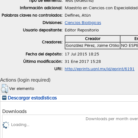
Tipo de elemento:
Tesis (Maestría)
Información adicional:
Maestría en Ciencias con Especialidad
Palabras claves no controlados:
Delfines, Atún
Divisiones:
Ciencias Biológicas
Usuario depositante:
Editor Repositorio
Creador
E
Creadores:
González Pérez, Jaime Otilio
NO ESP
Fecha del depósito:
17 Jul 2015 18:25
Última modificación:
31 Ene 2017 15:28
URI:
http://eprints.uanl.mx/id/eprint/6191
Actions (login required)
Ver elemento
Descargar estadísticas
Downloads
Downloads per month over
Loading...