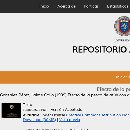
Inicio
Acerca de
Políticas
Estadísticas
REPOSITORIO
Iniciar 
Efecto de la p
González Pérez, Jaime Otilio
(1999)
Efecto de la pesca de atún con de
Texto
- Versión Aceptada
1080092533.PDF
Available under License
Creative Commons Attribution Non
Download (30MB)
|
Vista previa