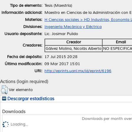
Tipo de elemento:
Tesis (Maestría)
Información adicional:
Maestro en Ciencias de la Administración con E
Materias:
H Ciencias sociales > HD Industrias, Economía 
Divisiones:
Ingeniería Mecánica y Eléctrica
Usuario depositante:
Lic. Josimar Pulido
Creador
Email
Creadores:
Gálvez Molina, Nicolás Alberto
NO ESPECIFIC
Fecha del depósito:
17 Jul 2015 20:28
Última modificación:
09 Mar 2017 15:01
URI:
http://eprints.uanl.mx/id/eprint/6196
Actions (login required)
Ver elemento
Descargar estadísticas
Downloads
Downloads per month over
Loading...