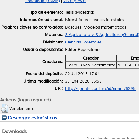
Download (33MB)
|
Vista previa
Tipo de elemento:
Tesis (Maestría)
Información adicional:
Maestría en ciencias forestales
Palabras claves no controlados:
Bosques, Modelos matemáticos
Materias:
S Agricultura > S Agricultura (General
Divisiones:
Ciencias Forestales
Usuario depositante:
Editor Repositorio
Creador
Ema
Creadores:
Corral Rivas, Sacramento
NO ESPEC
Fecha del depósito:
22 Jul 2015 17:04
Última modificación:
31 Ene 2020 15:53
URI:
http://eprints.uanl.mx/id/eprint/6295
Actions (login required)
Ver elemento
Descargar estadísticas
Downloads
Downloads per month over