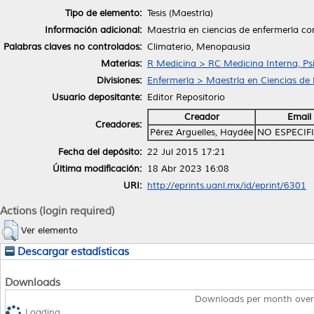
Tipo de elemento:
Tesis (Maestría)
Información adicional:
Maestría en ciencias de enfermería co
Palabras claves no controlados:
Climaterio, Menopausia
Materias:
R Medicina > RC Medicina Interna, Psi
Divisiones:
Enfermería > Maestría en Ciencias de
Usuario depositante:
Editor Repositorio
Creador
Email
Creadores:
Pérez Arguelles, Haydée
NO ESPECIF
Fecha del depósito:
22 Jul 2015 17:21
Última modificación:
18 Abr 2023 16:08
URI:
http://eprints.uanl.mx/id/eprint/6301
Actions (login required)
Ver elemento
Descargar estadísticas
Downloads
Downloads per month over
Loading...