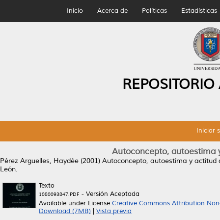
Inicio
Acerca de
Políticas
Estadísticas
REPOSITORIO
Iniciar 
Autoconcepto, autoestima y 
Pérez Arguelles, Haydée
(2001)
Autoconcepto, autoestima y actitud d
León.
Texto
- Versión Aceptada
1080093847.PDF
Available under License
Creative Commons Attribution Non
Download (7MB)
|
Vista previa