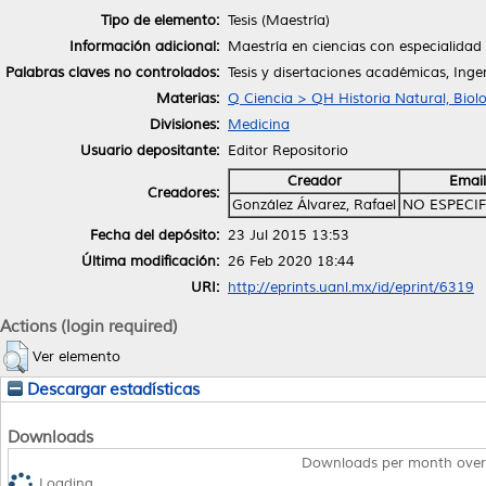
Tipo de elemento:
Tesis (Maestría)
Información adicional:
Maestría en ciencias con especialidad 
Palabras claves no controlados:
Tesis y disertaciones académicas, Ingen
Materias:
Q Ciencia > QH Historia Natural, Biol
Divisiones:
Medicina
Usuario depositante:
Editor Repositorio
Creador
Email
Creadores:
González Álvarez, Rafael
NO ESPECI
Fecha del depósito:
23 Jul 2015 13:53
Última modificación:
26 Feb 2020 18:44
URI:
http://eprints.uanl.mx/id/eprint/6319
Actions (login required)
Ver elemento
Descargar estadísticas
Downloads
Downloads per month over
Loading...