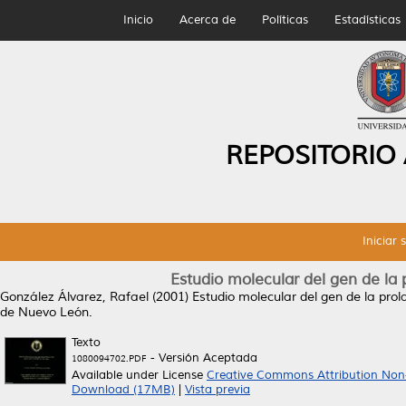
Inicio
Acerca de
Políticas
Estadísticas
REPOSITORIO
Iniciar 
Estudio molecular del gen de la p
González Álvarez, Rafael
(2001)
Estudio molecular del gen de la prola
de Nuevo León.
Texto
- Versión Aceptada
1080094702.PDF
Available under License
Creative Commons Attribution Non
Download (17MB)
|
Vista previa