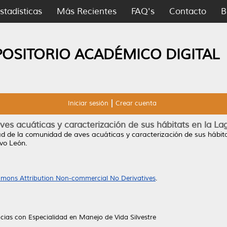
stadísticas
Más Recientes
FAQ's
Contacto
B
POSITORIO ACADÉMICO DIGITAL
Iniciar sesión
Crear cuenta
es acuáticas y caracterización de sus hábitats en la La
ad de la comunidad de aves acuáticas y caracterización de sus hábita
vo León.
mons Attribution Non-commercial No Derivatives
.
cias con Especialidad en Manejo de Vida Silvestre