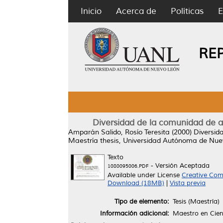
Inicio
Acerca de
Políticas
E
RE
Diversidad de la comunidad de av
Amparán Salido, Rosío Teresita
(2000)
Diversid
Maestría thesis, Universidad Autónoma de Nue
Texto
- Versión Aceptada
1080095006.PDF
Available under License
Creative Com
Download (18MB)
|
Vista previa
Tipo de elemento:
Tesis (Maestría)
Información adicional:
Maestro en Cien