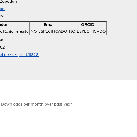
 Zapotlán
cas
io
ador
Email
ORCID
 Rosío Teresita
NO ESPECIFICADO
NO ESPECIFICADO
36
:02
anl.mx/id/eprint/6328
Downloads per month over past year