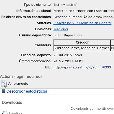
Tipo de elemento:
Tesis (Maestría)
Información adicional:
Maestría en Ciencias con Especialidad
Palabras claves no controlados:
Genética humana, Ácido desoxirribonu
Materias:
R Medicina > R Medicina en General
Divisiones:
Medicina
Usuario depositante:
Editor Repositorio
Creador
Creadores:
Villalobos Torres, María del Carmen
N
Fecha del depósito:
23 Jul 2015 15:40
Última modificación:
24 Abr 2017 14:01
URI:
http://eprints.uanl.mx/id/eprint/6333
Actions (login required)
Ver elemento
Descargar estadísticas
Downloads
Downloads per month over
Loading...