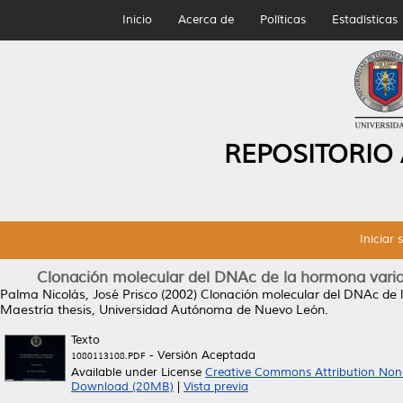
Inicio
Acerca de
Políticas
Estadísticas
REPOSITORIO
Iniciar 
Clonación molecular del DNAc de la hormona varia
Palma Nicolás, José Prisco
(2002)
Clonación molecular del DNAc de l
Maestría thesis, Universidad Autónoma de Nuevo León.
Texto
- Versión Aceptada
1080113108.PDF
Available under License
Creative Commons Attribution Non
Download (20MB)
|
Vista previa