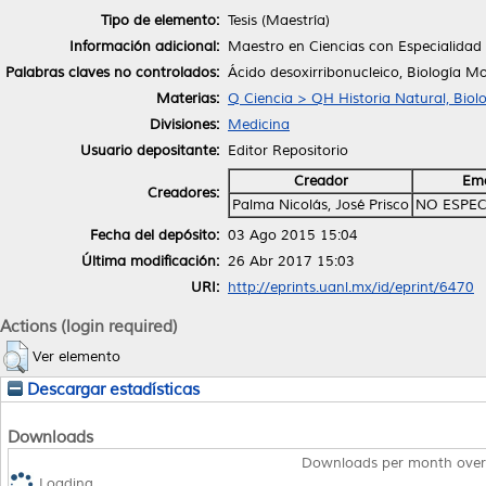
Tipo de elemento:
Tesis (Maestría)
Información adicional:
Maestro en Ciencias con Especialidad 
Palabras claves no controlados:
Ácido desoxirribonucleico, Biología M
Materias:
Q Ciencia > QH Historia Natural, Biol
Divisiones:
Medicina
Usuario depositante:
Editor Repositorio
Creador
Ema
Creadores:
Palma Nicolás, José Prisco
NO ESPEC
Fecha del depósito:
03 Ago 2015 15:04
Última modificación:
26 Abr 2017 15:03
URI:
http://eprints.uanl.mx/id/eprint/6470
Actions (login required)
Ver elemento
Descargar estadísticas
Downloads
Downloads per month over
Loading...