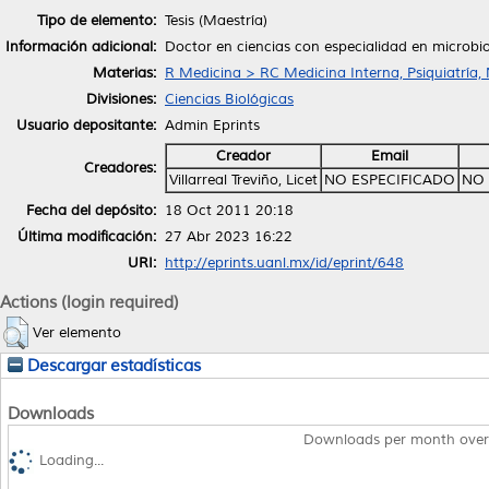
Tipo de elemento:
Tesis (Maestría)
Información adicional:
Doctor en ciencias con especialidad en microbi
Materias:
R Medicina > RC Medicina Interna, Psiquiatría,
Divisiones:
Ciencias Biológicas
Usuario depositante:
Admin Eprints
Creador
Email
Creadores:
Villarreal Treviño, Licet
NO ESPECIFICADO
NO 
Fecha del depósito:
18 Oct 2011 20:18
Última modificación:
27 Abr 2023 16:22
URI:
http://eprints.uanl.mx/id/eprint/648
Actions (login required)
Ver elemento
Descargar estadísticas
Downloads
Downloads per month over
Loading...