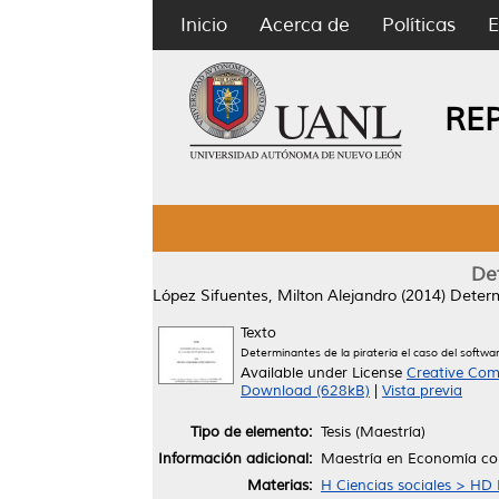
Inicio
Acerca de
Políticas
E
RE
Det
López Sifuentes, Milton Alejandro
(2014)
Determ
Texto
Determinantes de la pirateria el caso del softwa
Available under License
Creative Com
Download (628kB)
|
Vista previa
Tipo de elemento:
Tesis (Maestría)
Información adicional:
Maestría en Economía con
Materias:
H Ciencias sociales > HD 