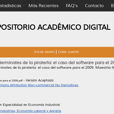
stadísticas
Más Recientes
FAQ's
Contacto
B
POSITORIO ACADÉMICO DIGITAL
Iniciar sesión
Crear cuenta
erminates de la piratería: el caso del software para el 
inates de la piratería: el caso del software para el 2009.
Maestría t
- Versión Aceptada
re para el 2009.pdf
mons Attribution Non-commercial No Derivatives
.
 Especialidad en Economía Industrial
Industrias, Economía Laboral y Agraria