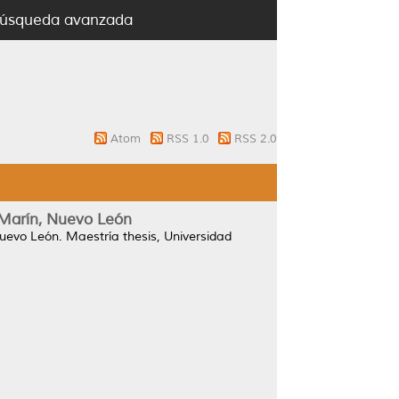
úsqueda avanzada
Atom
RSS 1.0
RSS 2.0
n Marín, Nuevo León
Nuevo León.
Maestría thesis, Universidad