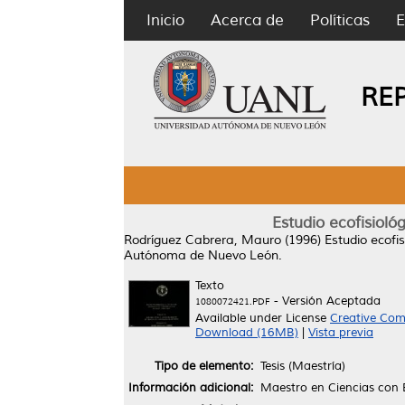
Inicio
Acerca de
Políticas
E
RE
Estudio ecofisioló
Rodríguez Cabrera, Mauro
(1996)
Estudio ecofi
Autónoma de Nuevo León.
Texto
- Versión Aceptada
1080072421.PDF
Available under License
Creative Com
Download (16MB)
|
Vista previa
Tipo de elemento:
Tesis (Maestría)
Información adicional:
Maestro en Ciencias con 