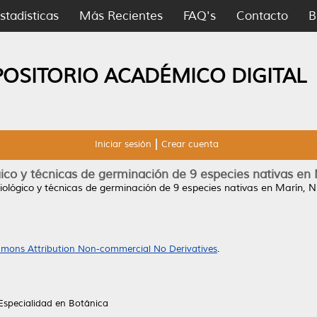
stadísticas
Más Recientes
FAQ's
Contacto
B
POSITORIO ACADÉMICO DIGITAL
Iniciar sesión
Crear cuenta
gico y técnicas de germinación de 9 especies nativas e
siológico y técnicas de germinación de 9 especies nativas en Marín, 
mons Attribution Non-commercial No Derivatives
.
Especialidad en Botánica