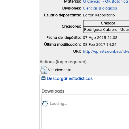
Materias:
Q Ciencia > QK Botánica
Divisiones:
Ciencias Biológicas
Usuario depositante:
Editor Repositorio
Creador
Creadores:
Rodríguez Cabrera, Mau
Fecha del depósito:
07 Ago 2015 21:08
Última modificación:
08 Feb 2017 14:24
URI:
http://eprints.uanl.mx/id/
Actions (login required)
Ver elemento
Descargar estadísticas
Downloads
Loading...