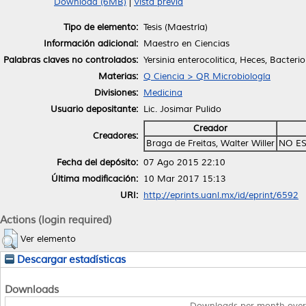
Download (6MB)
|
Vista previa
Tipo de elemento:
Tesis (Maestría)
Información adicional:
Maestro en Ciencias
Palabras claves no controlados:
Yersinia enterocolitica, Heces, Bacterio
Materias:
Q Ciencia > QR Microbiología
Divisiones:
Medicina
Usuario depositante:
Lic. Josimar Pulido
Creador
Creadores:
Braga de Freitas, Walter Willer
NO ES
Fecha del depósito:
07 Ago 2015 22:10
Última modificación:
10 Mar 2017 15:13
URI:
http://eprints.uanl.mx/id/eprint/6592
Actions (login required)
Ver elemento
Descargar estadísticas
Downloads
Downloads per month over