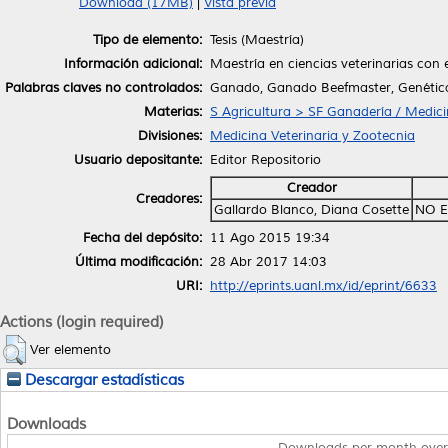
Download (17MB)
|
Vista previa
Tipo de elemento:
Tesis (Maestría)
Información adicional:
Maestría en ciencias veterinarias con 
Palabras claves no controlados:
Ganado, Ganado Beefmaster, Genétic
Materias:
S Agricultura > SF Ganadería / Medici
Divisiones:
Medicina Veterinaria y Zootecnia
Usuario depositante:
Editor Repositorio
Creador
Creadores:
Gallardo Blanco, Diana Cosette
NO E
Fecha del depósito:
11 Ago 2015 19:34
Última modificación:
28 Abr 2017 14:03
URI:
http://eprints.uanl.mx/id/eprint/6633
Actions (login required)
Ver elemento
Descargar estadísticas
Downloads
Downloads per month over