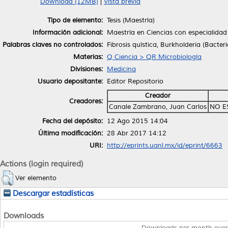
Download (12MB)
|
Vista previa
Tipo de elemento:
Tesis (Maestría)
Información adicional:
Maestría en Ciencias con especialidad
Palabras claves no controlados:
Fibrosis quística, Burkholderia (Bacter
Materias:
Q Ciencia > QR Microbiología
Divisiones:
Medicina
Usuario depositante:
Editor Repositorio
Creador
Creadores:
Canale Zambrano, Juan Carlos
NO E
Fecha del depósito:
12 Ago 2015 14:04
Última modificación:
28 Abr 2017 14:12
URI:
http://eprints.uanl.mx/id/eprint/6663
Actions (login required)
Ver elemento
Descargar estadísticas
Downloads
Downloads per month over