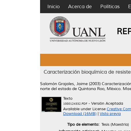
Inicio
Acerca de
Políticas
E
RE
Caracterización bioquímica de resiste
Salomón Grajales, Jaime
(2003)
Caracterización
norte del estado de Quintana Roo, México.
Maes
Texto
- Versión Aceptada
1080124332.PDF
Available under License
Creative Com
Download (16MB)
|
Vista previa
Tipo de elemento:
Tesis (Maestría)