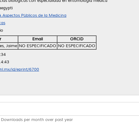
cias biológicas con especialidad en entomología medica
aegypti
 Aspectos Públicos de la Medicina
cas
io
r
Email
ORCID
es, Jaime
NO ESPECIFICADO
NO ESPECIFICADO
:34
14:43
anl.mx/id/eprint/6700
Downloads per month over past year