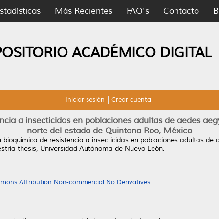
stadísticas
Más Recientes
FAQ's
Contacto
B
POSITORIO ACADÉMICO DIGITAL
Iniciar sesión
Crear cuenta
ncia a insecticidas en poblaciones adultas de aedes aegy
norte del estado de Quintana Roo, México
 bioquímica de resistencia a insecticidas en poblaciones adultas de a
tría thesis, Universidad Autónoma de Nuevo León.
mons Attribution Non-commercial No Derivatives
.