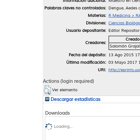
Información adicional:
Maestro en cien
Palabras claves no controlados:
Dengue, Aedes 
Materias:
R Medicina > RA
Divisiones:
Ciencias Biológi
Usuario depositante:
Editor Repositor
Creado
Creadores:
Salomón Grajal
Fecha del depósito:
13 Ago 2015 17
Última modificación:
03 Mayo 2017 
URI:
http://eprints.u
Actions (login required)
Ver elemento
Descargar estadísticas
Downloads
Loading...