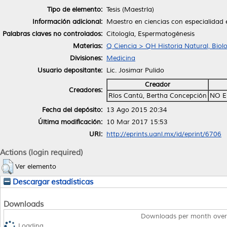
Tipo de elemento:
Tesis (Maestría)
Información adicional:
Maestro en ciencias con especialidad 
Palabras claves no controlados:
Citología, Espermatogénesis
Materias:
Q Ciencia > QH Historia Natural, Biol
Divisiones:
Medicina
Usuario depositante:
Lic. Josimar Pulido
Creador
Creadores:
Ríos Cantú, Bertha Concepción
NO E
Fecha del depósito:
13 Ago 2015 20:34
Última modificación:
10 Mar 2017 15:53
URI:
http://eprints.uanl.mx/id/eprint/6706
Actions (login required)
Ver elemento
Descargar estadísticas
Downloads
Downloads per month over
Loading...