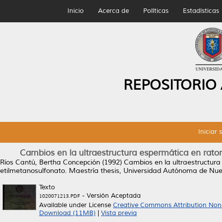
Inicio
Acerca de
Políticas
Estadísticas
REPOSITORIO
Iniciar 
Cambios en la ultraestructura espermática en rato
Ríos Cantú, Bertha Concepción
(1992)
Cambios en la ultraestructura
etilmetanosulfonato.
Maestría thesis, Universidad Autónoma de Nue
Texto
- Versión Aceptada
1020071213.PDF
Available under License
Creative Commons Attribution Non
Download (11MB)
|
Vista previa