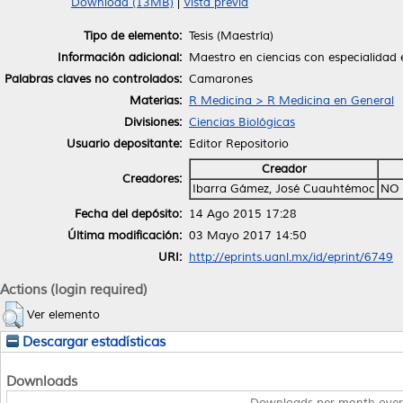
Download (13MB)
|
Vista previa
Tipo de elemento:
Tesis (Maestría)
Información adicional:
Maestro en ciencias con especialidad 
Palabras claves no controlados:
Camarones
Materias:
R Medicina > R Medicina en General
Divisiones:
Ciencias Biológicas
Usuario depositante:
Editor Repositorio
Creador
Creadores:
Ibarra Gámez, José Cuauhtémoc
NO 
Fecha del depósito:
14 Ago 2015 17:28
Última modificación:
03 Mayo 2017 14:50
URI:
http://eprints.uanl.mx/id/eprint/6749
Actions (login required)
Ver elemento
Descargar estadísticas
Downloads
Downloads per month over