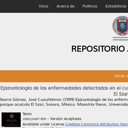
Inicio
Acerca de
Políticas
Estadísticas
REPOSITORIO
Iniciar 
Epizootiología de las enfermedades detectadas en el cul
El Sia
Ibarra Gámez, José Cuauhtémoc
(1999)
Epizootiología de las enferm
parque acuícola El Siari, Sonora, México.
Maestría thesis, Universi
Texto
- Versión Aceptada
1080124387.PDF
Available under License
Creative Commons Attribution Non