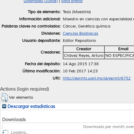
Download (20MB)
|
Vista previa
Tipo de elemento:
Tesis (Maestría)
Información adicional:
Maestro en ciencias con especialidad
Palabras claves no controlados:
Cáncer, Genética química
Divisiones:
Ciencias Biológicas
Usuario depositante:
Editor Repositorio
Creador
Email
Creadores:
Chávez Reyes, Arturo
NO ESPECIFIC
Fecha del depósito:
14 Ago 2015 17:38
Última modificación:
10 Feb 2017 14:23
URI:
http://eprints.uanl.mx/id/eprint/6752
Actions (login required)
Ver elemento
Descargar estadísticas
Downloads
Downloads per month over
Loading...